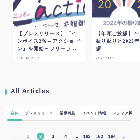
【プレスリリース】「イ
【年頭ご挨拶】20
ンボイス2％～アクショ
振り返りと2023
ン」を開始～フリーラン
拶
スの報酬適正化に向けた
2023/02/17
2023/01/13
啓発運動への参加を広く
呼びかけ～
All Articles
全体
プレスリリース
活動報告
イベント情報
メディア掲載
...
1
2
3
4
162
163
164