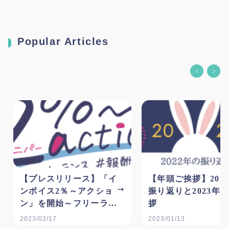
Popular Articles
【プレスリリース】「イ
【年頭ご挨拶】202
ンボイス2％～アクショ
振り返りと2023年
ン」を開始～フリーラン
拶
スの報酬適正化に向けた
2023/02/17
2023/01/13
啓発運動への参加を広く