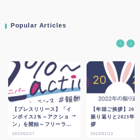
Popular Articles
【プレスリリース】「イ
【年頭ご挨拶】202
ンボイス2％～アクショ
振り返りと2023年
ン」を開始～フリーラン
拶
スの報酬適正化に向けた
2023/02/17
2023/01/13
啓発運動への参加を広く