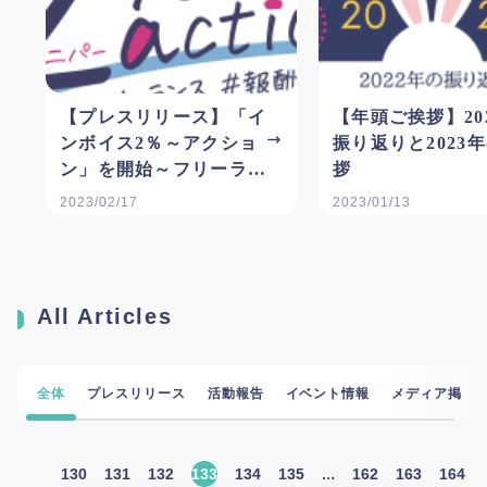
【プレスリリース】「イ
【年頭ご挨拶】20
ンボイス2％～アクショ
振り返りと2023
ン」を開始～フリーラン
拶
スの報酬適正化に向けた
2023/02/17
2023/01/13
啓発運動への参加を広く
呼びかけ～
All Articles
全体
プレスリリース
活動報告
イベント情報
メディア掲載
...
130
131
132
133
134
135
162
163
164