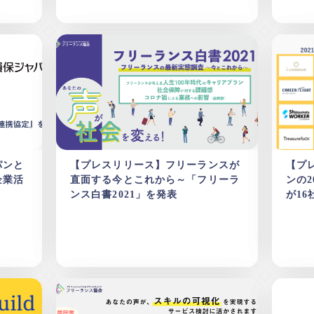
パンと
【プレスリリース】フリーランスが
【プ
企業活
直面する今とこれから～「フリーラ
ンの
ンス白書2021」を発表
が16