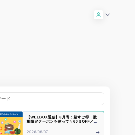
【WELBOX通信】8月号：超すご得！数
量限定クーポンを使って＼60％OFF／で
購入♪島原手延そうめん♪
2026/08/07