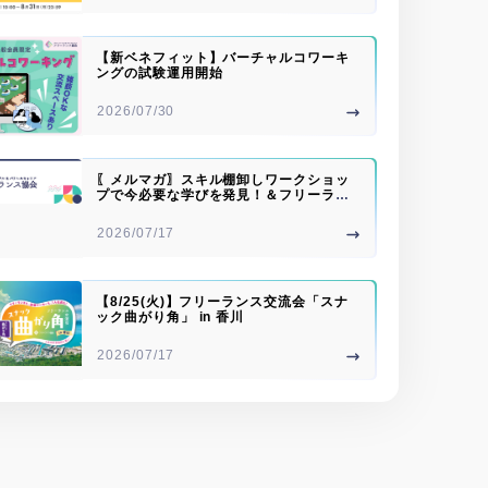
【新ベネフィット】バーチャルコワーキ
ングの試験運用開始
2026/07/30
〖メルマガ〗スキル棚卸しワークショッ
プで今必要な学びを発見！＆フリーラン
ス川柳大募集
2026/07/17
【8/25(火)】フリーランス交流会「スナ
ック曲がり角」 in 香川
2026/07/17