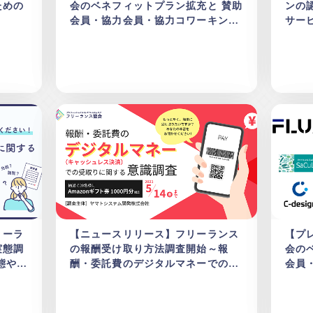
ための
会のベネフィットプラン拡充と 賛助
ンの
会員・協力会員・協力コワーキング
サー
スペース追加のお知らせ
リーラ
【ニュースリリース】フリーランス
【プ
実態調
の報酬受け取り方法調査開始～報
会の
態や請
酬・委託費のデジタルマネーでの受
会員
査～
取りに関する意識調査～
加の