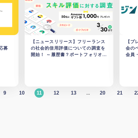
！
【ニュースリリース】フリーランス
【プ
者応募
の社会的信用評価についての調査を
会の
開始！ ～履歴書？ポートフォリオ？
会員
スキルを示すのに活用しているのは
加の
何ですか？～
9
10
11
12
13
...
20
21
2