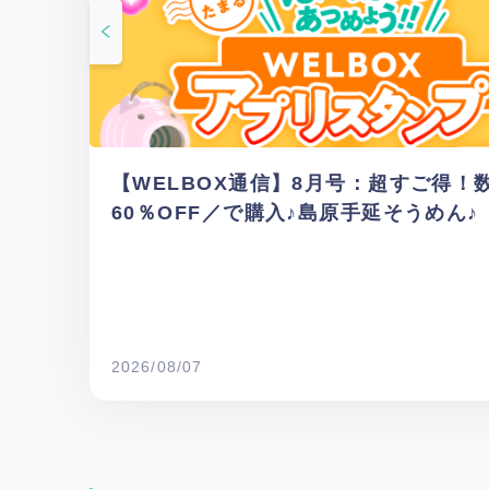
【WELBOX通信】8月号：超すご得
60％OFF／で購入♪島原手延そうめん♪
2026/08/07