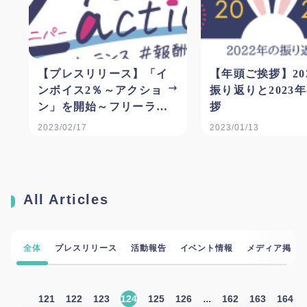
【プレスリリース】「イ
【年頭ご挨拶】20
ンボイス2％～アクショ
振り返りと2023
ン」を開始～フリーラン
拶
スの報酬適正化に向けた
2023/02/17
2023/01/13
啓発運動への参加を広く
呼びかけ～
All Articles
全体
プレスリリース
活動報告
イベント情報
メディア掲載
...
121
122
123
124
125
126
162
163
164