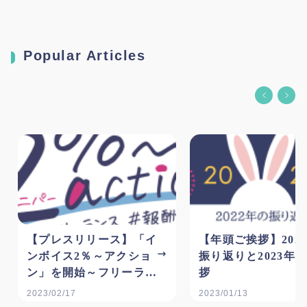
Popular Articles
【プレスリリース】「イ
【年頭ご挨拶】202
ンボイス2％～アクショ
振り返りと2023年
ン」を開始～フリーラン
拶
スの報酬適正化に向けた
2023/02/17
2023/01/13
啓発運動への参加を広く