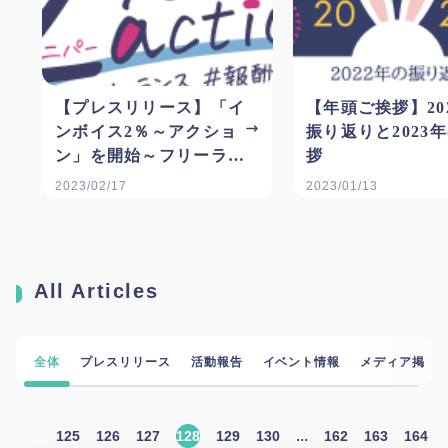
【プレスリリース】「イ
【年頭ご挨拶】20
ンボイス2％～アクショ
振り返りと2023
ン」を開始～フリーラン
拶
スの報酬適正化に向けた
2023/02/17
2023/01/13
啓発運動への参加を広く
呼びかけ～
All Articles
全体
プレスリリース
活動報告
イベント情報
メディア掲載
...
125
126
127
128
129
130
162
163
164