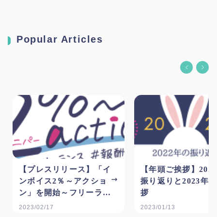
Popular Articles
【プレスリリース】「イ
【年頭ご挨拶】202
ンボイス2％～アクショ
振り返りと2023年
ン」を開始～フリーラン
拶
スの報酬適正化に向けた
2023/02/17
2023/01/13
啓発運動への参加を広く