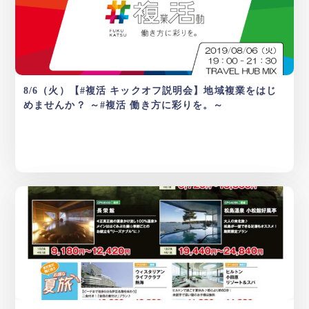
8/6（火）【#複活 キックオフ説明会】地域複業をはじ
めませんか？ ～#複活 働き方に彩りを。～