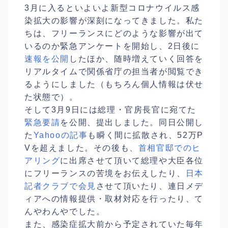
3月に入るといよいよ新型コロナウイルス感
染拡大の影響が深刻になってきました。私た
ちは、フリーランスにどのような影響が出て
いるのか緊急アンケートを開始し、2日後に
速報を公開
したほか、随時増えていく回答を
リアルタイムで関係省庁の担当者が閲覧でき
るようにしました（もちろん個人情報は伏せ
た状態で）。
そして3月9日には総理・官房長官に宛てた
緊急要請
を公開、提出しました。同日公開し
た
Yahooの記事
も瞬く間に拡散され、52万P
Vを超えました。その後も、
首相官邸でのヒ
アリング
に出席させて頂いて総理や大臣各位
にフリーランスの苦境をお伝えしたり、
日本
記者クラブで会見
させて頂いたり、連日メデ
ィアへの情報提供・取材対応を行ったり、て
んやわんやでした。
また、感染症拡大前から予定されていた毎年